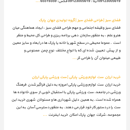
09123005619 ایتا : 09123005619 فکس: 65519359
...
فضای سبز | طراحی فضای سبز | گروه تولیدی جهان پارک
فضای سبز وظیفه اجتماعی و مهم طراحی فضای سبز ، ایجاد هماهنگی میان
هنر و علم ، به منظور سازمان دهی برنامه ریزی و طراحی كل محیط و منظر
است . عموما محیطی در سطح شهر یا خانه یا پارک ها در ابعاد و سایز معین
و از پیش تعیین شده ای که با انواع مختلف نوع چمن مصنوعی و
طبیعی میتوان آن را طراحی کر
...
خرید ارزان ست لوازم ورزش پارکی | ست ورزشی پارکی ارزان
خرید ارزان ست لوازم ورزشی پارکی امروزه به دلیل فراگیر شدن فرهنگ
ورزشی در جامعه، ست ورزشی پارکی با استقبال خوبی از سوی خانواده ها
همراه شده است. به همین دلیل شهرداری ها و مسئولان شهری خرید این
ست را در دستور کار خود قرار می دهند. به منظور دسترسی آسان به این
مجموعه، شرکت جهان پارک امکان خرید اینترنت
...