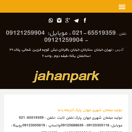
65519359 -021 ، موبایل: 09121259904
تلفن :
- 09121259904
آدرس :
تهران،خيابان ستارخان،خيابان باقرخان،نبش كوچه فرزين شمالی، پلاك ٦٩
(ساختمان يكتا)،طبقه دوم ، واحد ٦
تولید مبلمان شهری جهان پارک | ارتباط با ما
تولید مبلمان شهری جهان پارک تلفن ثابت :تلفن : 65519359-021
موبایل: 09120305116 - 09125688639 واتساپ : 09123005619 روبیکا :