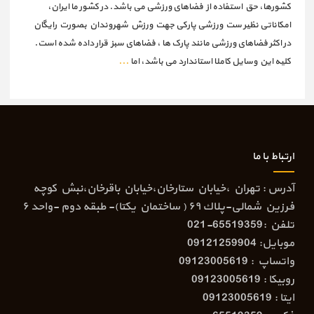
کشورها، حق استفاده از فضاهای ورزشی می باشد. در کشور ما ایران،
امکاناتی نظیر ست ورزشی پارکی جهت ورزش شهروندان بصورت رایگان
در اکثر فضاهای ورزشی مانند پارک ها ، فضاهای سبز قرار داده شده است.
کلیه این وسایل کاملا استاندارد می باشد، اما
...
ارتباط با ما
آدرس : تهران ،خيابان ستارخان،خيابان باقرخان،نبش كوچه
فرزين شمالی-پلاك ٦٩ ( ساختمان يكتا)- طبقه دوم -واحد ٦
تلفن :65519359-021
موبایل: 09121259904
واتساپ : 09123005619
روبیکا : 09123005619
ایتا : 09123005619