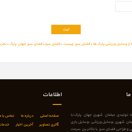
 از وسایل ورزشی پارک ها
،
فضای سبز چیست
،
فضای سبز
،
فضای سبز جهان پارک
،
تعری
ما
اطلاعات
وه تولیدی مبلمان شهری جهان پارک؛با
صفحه اصلی
درباره ما
تماس با م
لمان شهری ،وسایل ورزشی ،وسایل بازی
گالری تصاویر
آخرین اخبار
خدمات
نی و طراحی فضای سبز با بالاترین سرعت