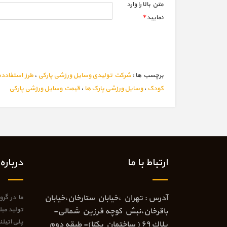
متن بالا را وارد
نماييد
*
برچسب ها :
شرکت تولیدی وسایل ورزشی پارکی
،
طرز استفادده
کودک
،
وسایل ورزشی پارک ها
،
قیمت وسایل ورزشی پارکی
ارتباط با ما
درباره 
آدرس : تهران ،خيابان ستارخان،خيابان
ما در گر
تولید مب
باقرخان،نبش كوچه فرزين شمالی-
پلی اتیل
پلاك ٦٩ ( ساختمان يكتا)- طبقه دوم