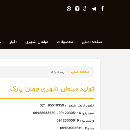
صفحه اصلی
محصولات
مبلمان شهری
اخبار
د
صفحه اصلی
ارتباط با ما
تولید مبلمان شهری جهان پارک
تلفن ثابت :تلفن : 65519359-021
موبایل: 09120305116 - 09125688639
واتساپ : 09123005619
روبیکا : 09123005619