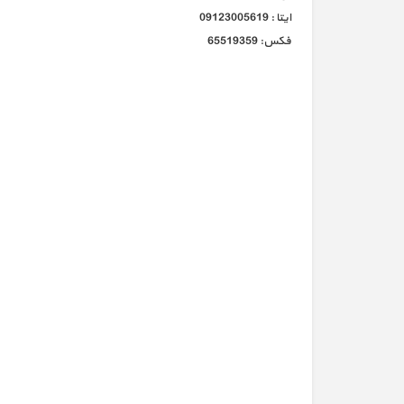
ایتا : 09123005619
فکس: 65519359