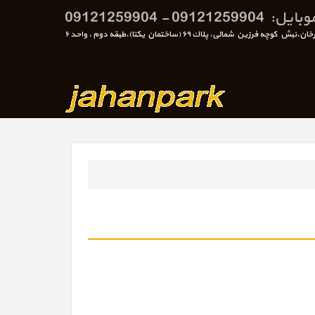
زين شمالی، پلاك ٦٩ (ساختمان يكتا)،طبقه دوم ، واحد ٦