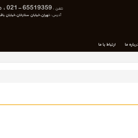
65519359 -021 ، موبایل: 09121259904 - 09121259904
تلفن :
آدرس :
تهران،خيابان ستارخان،خيابان باقرخان،نبش كوچه فر
رباره ما
ارتباط با ما