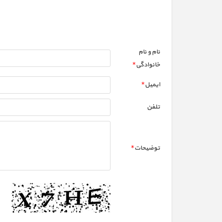
نام و نام
خانوادگي
*
ايميل
*
تلفن
توضيحات
*