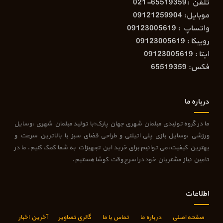
تلفن :65519359-021
موبایل: 09121259904
واتساپ : 09123005619
روبیکا : 09123005619
ایتا : 09123005619
فکس: 65519359
درباره ما
ما در گروه تولیدی مبلمان شهری جهان پارک؛با تولید مبلمان شهری ،وسایل
ورزشی ،وسایل بازی پلی اتیلنی و طراحی فضای سبز با بالاترین سرعت و
بهترین کیفیت،می توانیم برای خرید این تجهیزات به شما کمک کنیم. ما در
تامین نیاز مشتریان خود در اسرع وقت کوشا هستیم.
اطلاعات
صفحه اصلی
درباره ما
تماس با ما
گالری تصاویر
آخرین اخبار