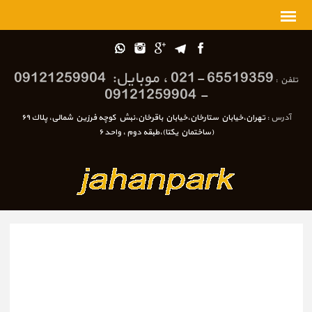
65519359 -021 ، موبایل: 09121259904
تلفن :
- 09121259904
آدرس :
تهران،خيابان ستارخان،خيابان باقرخان،نبش كوچه فرزين شمالی، پلاك ٦٩
(ساختمان يكتا)،طبقه دوم ، واحد ٦